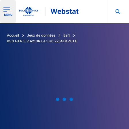
Webstat
Ouvrir le menu de navigation
MENU
Rechercher dans les données de la Banque de France
Accueil
Jeux de données
Bsi1
BSI1.Q.FR.S.R.A210RJ.A.1.U6.2254FR.Z01.E