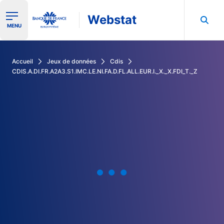
Webstat
Ouvrir le menu de navigation
MENU
Rechercher dans les données de la Banque de France
Accueil
Jeux de données
Cdis
CDIS.A.DI.FR.A2A3.S1.IMC.LE.NI.FA.D.FL.ALL.EUR.I._X._X.FDI_T._Z