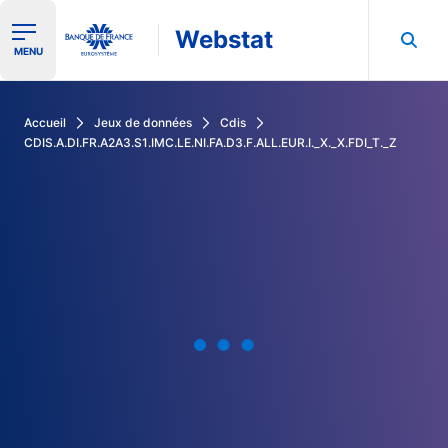
Webstat
Ouvrir le menu de navigation
MENU
Rechercher dans les données de la Banque de France
Accueil
Jeux de données
Cdis
CDIS.A.DI.FR.A2A3.S1.IMC.LE.NI.FA.D3.F.ALL.EUR.I._X._X.FDI_T._Z