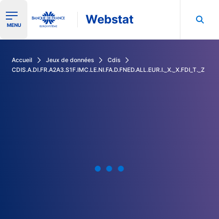
Webstat
Ouvrir le menu de navigation
MENU
Rechercher dans les données de la Banque de France
Accueil
Jeux de données
Cdis
CDIS.A.DI.FR.A2A3.S1F.IMC.LE.NI.FA.D.FNED.ALL.EUR.I._X._X.FDI_T._Z