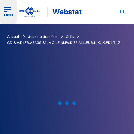
Webstat
Ouvrir le menu de navigation
MENU
Rechercher dans les données de la Banque de France
Accueil
Jeux de données
Cdis
CDIS.A.DI.FR.A2A39.S1.IMC.LE.NI.FA.D.F5.ALL.EUR.I._X._X.FDI_T._Z