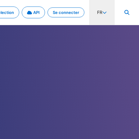
FR
lection
API
Se connecter
activité internationale et les taux. Découvrez le projet en détail.
nées et de métadonnées.
.