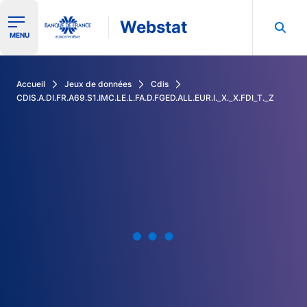
Webstat
Ouvrir le menu de navigation
MENU
Rechercher dans les données de la Banque de France
Accueil
Jeux de données
Cdis
CDIS.A.DI.FR.A69.S1.IMC.LE.L.FA.D.FGED.ALL.EUR.I._X._X.FDI_T._Z