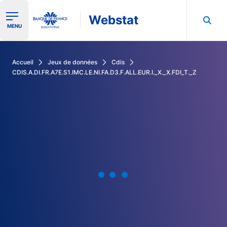
Webstat
Ouvrir le menu de navigation
MENU
Rechercher dans les données de la Banque de France
Accueil
Jeux de données
Cdis
CDIS.A.DI.FR.A7E.S1.IMC.LE.NI.FA.D3.F.ALL.EUR.I._X._X.FDI_T._Z