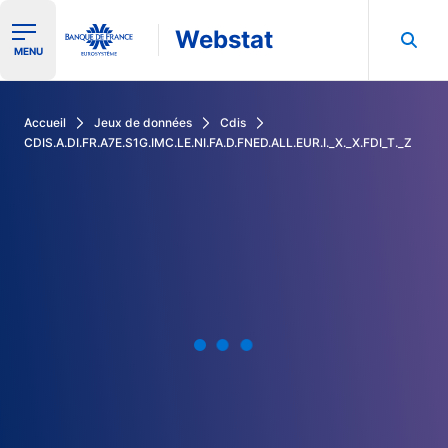
Webstat
Ouvrir le menu de navigation
MENU
Rechercher dans les données de la Banque de France
Accueil
Jeux de données
Cdis
CDIS.A.DI.FR.A7E.S1G.IMC.LE.NI.FA.D.FNED.ALL.EUR.I._X._X.FDI_T._Z