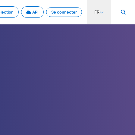
FR
lection
API
Se connecter
activité internationale et les taux. Découvrez le projet en détail.
nées et de métadonnées.
.