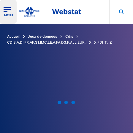
Webstat
Ouvrir le menu de navigation
MENU
Rechercher dans les données de la Banque de France
Accueil
Jeux de données
Cdis
CDIS.A.DI.FR.AF.S1.IMC.LE.A.FA.D3.F.ALL.EUR.I._X._X.FDI_T._Z