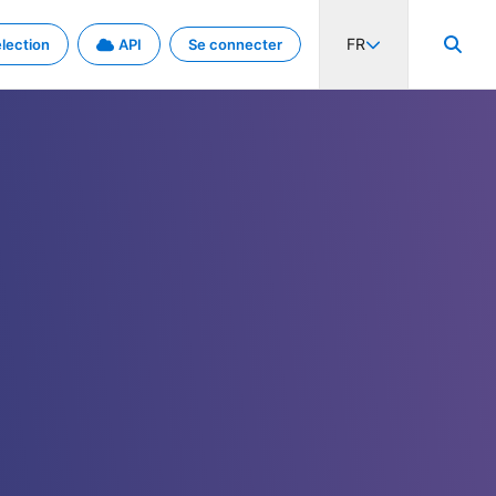
FR
lection
API
Se connecter
activité internationale et les taux. Découvrez le projet en détail.
nées et de métadonnées.
.