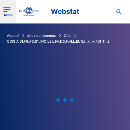
Webstat
Ouvrir le menu de navigation
MENU
Rechercher dans les données de la Banque de France
Accueil
Jeux de données
Cdis
CDIS.A.DI.FR.AG.S1.IMC.LE.L.FA.D3.F.ALL.EUR.I._X._X.FDI_T._Z