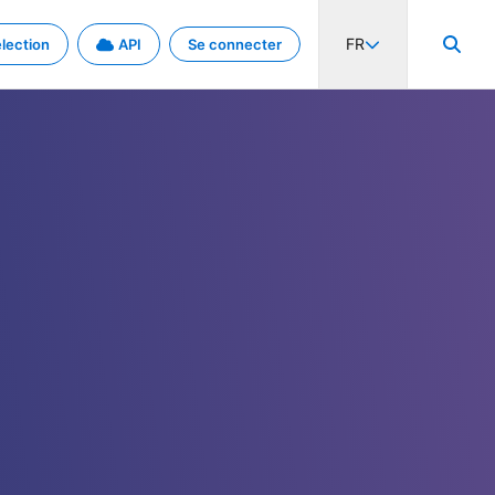
FR
lection
API
Se connecter
activité internationale et les taux. Découvrez le projet en détail.
nées et de métadonnées.
.