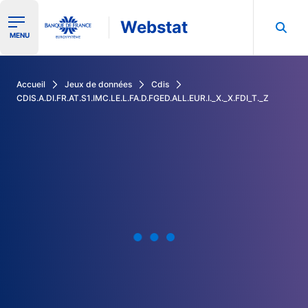
Webstat
Ouvrir le menu de navigation
MENU
Rechercher dans les données de la Banque de France
Accueil
Jeux de données
Cdis
CDIS.A.DI.FR.AT.S1.IMC.LE.L.FA.D.FGED.ALL.EUR.I._X._X.FDI_T._Z