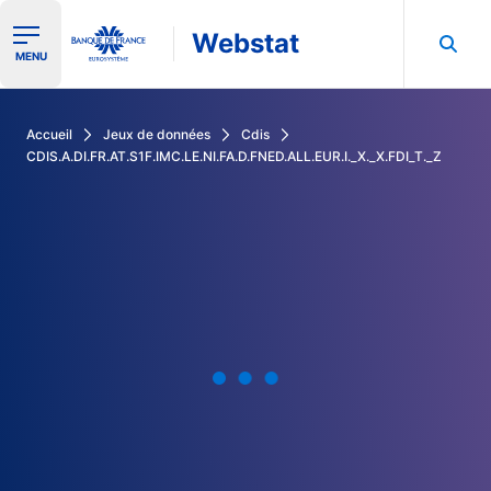
Webstat
Ouvrir le menu de navigation
MENU
Rechercher dans les données de la Banque de France
Accueil
Jeux de données
Cdis
CDIS.A.DI.FR.AT.S1F.IMC.LE.NI.FA.D.FNED.ALL.EUR.I._X._X.FDI_T._Z