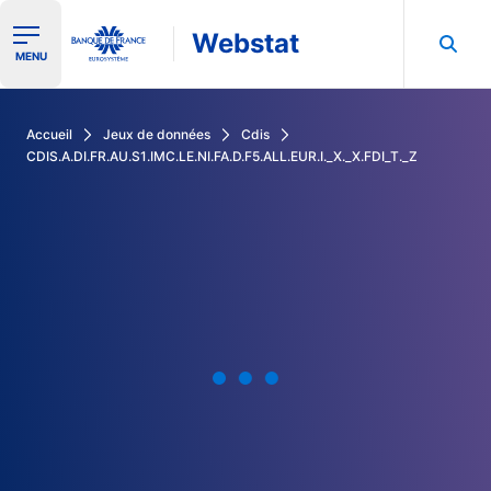
Webstat
Ouvrir le menu de navigation
MENU
Rechercher dans les données de la Banque de France
Accueil
Jeux de données
Cdis
CDIS.A.DI.FR.AU.S1.IMC.LE.NI.FA.D.F5.ALL.EUR.I._X._X.FDI_T._Z