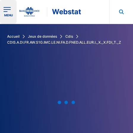
Webstat
Ouvrir le menu de navigation
MENU
Rechercher dans les données de la Banque de France
Accueil
Jeux de données
Cdis
CDIS.A.DI.FR.AW.S1G.IMC.LE.NI.FA.D.FNED.ALL.EUR.I._X._X.FDI_T._Z