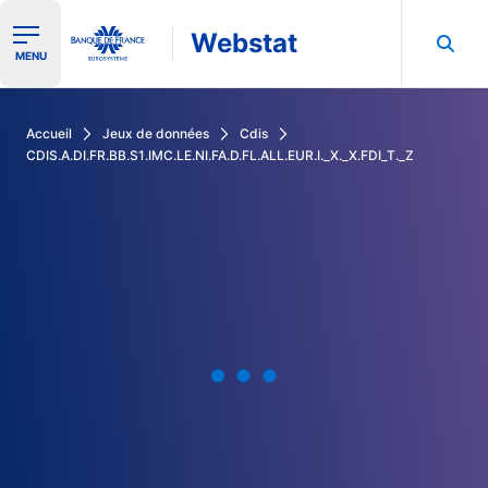
Webstat
Ouvrir le menu de navigation
MENU
Rechercher dans les données de la Banque de France
Accueil
Jeux de données
Cdis
CDIS.A.DI.FR.BB.S1.IMC.LE.NI.FA.D.FL.ALL.EUR.I._X._X.FDI_T._Z