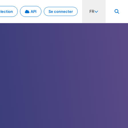
FR
lection
API
Se connecter
activité internationale et les taux. Découvrez le projet en détail.
nées et de métadonnées.
.