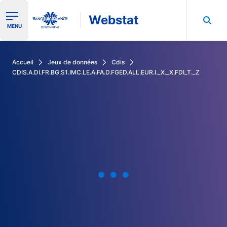
Webstat
Ouvrir le menu de navigation
MENU
Rechercher dans les données de la Banque de France
Accueil
Jeux de données
Cdis
CDIS.A.DI.FR.BG.S1.IMC.LE.A.FA.D.FGED.ALL.EUR.I._X._X.FDI_T._Z