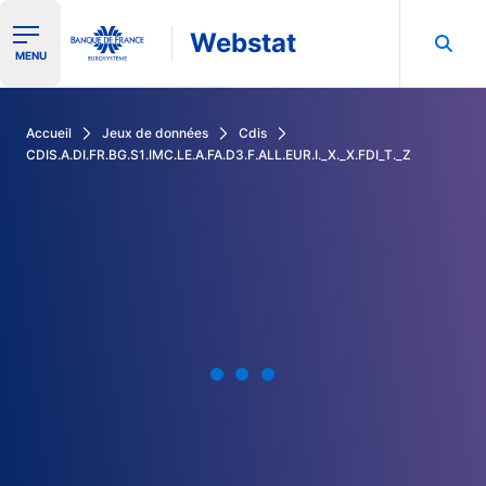
Webstat
Ouvrir le menu de navigation
MENU
Rechercher dans les données de la Banque de France
Accueil
Jeux de données
Cdis
CDIS.A.DI.FR.BG.S1.IMC.LE.A.FA.D3.F.ALL.EUR.I._X._X.FDI_T._Z