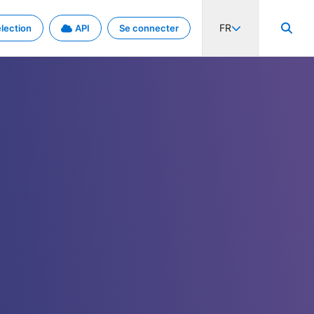
FR
lection
API
Se connecter
activité internationale et les taux. Découvrez le projet en détail.
nées et de métadonnées.
.