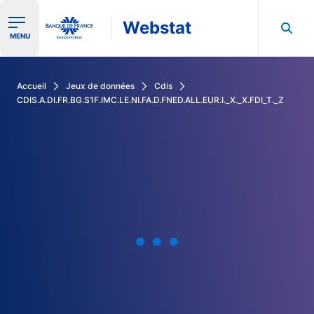
Webstat
Ouvrir le menu de navigation
MENU
Rechercher dans les données de la Banque de France
Accueil
Jeux de données
Cdis
CDIS.A.DI.FR.BG.S1F.IMC.LE.NI.FA.D.FNED.ALL.EUR.I._X._X.FDI_T._Z