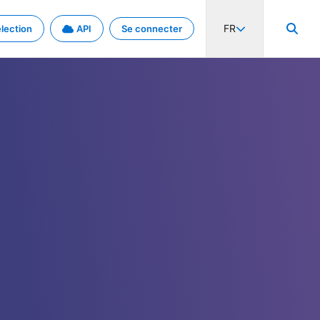
FR
lection
API
Se connecter
activité internationale et les taux. Découvrez le projet en détail.
nées et de métadonnées.
.