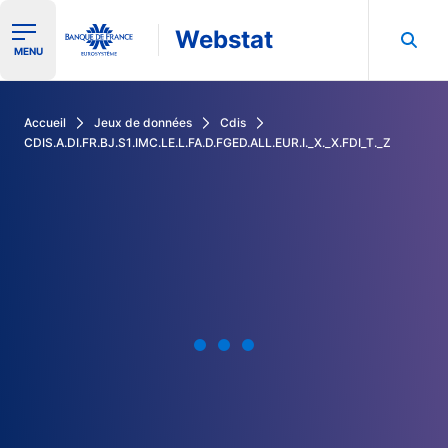
Webstat
Ouvrir le menu de navigation
MENU
Rechercher dans les données de la Banque de France
Accueil
Jeux de données
Cdis
CDIS.A.DI.FR.BJ.S1.IMC.LE.L.FA.D.FGED.ALL.EUR.I._X._X.FDI_T._Z