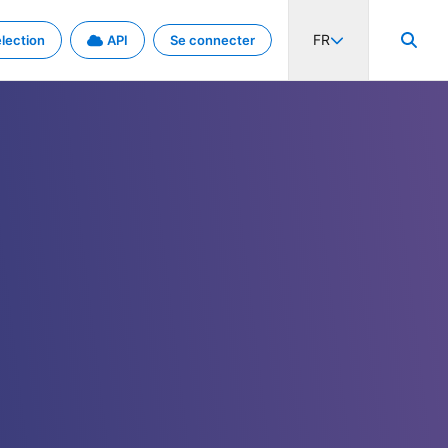
FR
lection
API
Se connecter
activité internationale et les taux. Découvrez le projet en détail.
nées et de métadonnées.
.