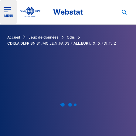
Webstat
Ouvrir le menu de navigation
MENU
Rechercher dans les données de la Banque de France
Accueil
Jeux de données
Cdis
CDIS.A.DI.FR.BN.S1.IMC.LE.NI.FA.D3.F.ALL.EUR.I._X._X.FDI_T._Z