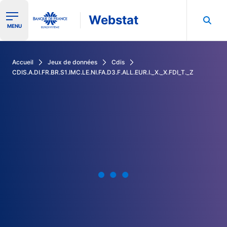
Webstat
Ouvrir le menu de navigation
MENU
Rechercher dans les données de la Banque de France
Accueil
Jeux de données
Cdis
CDIS.A.DI.FR.BR.S1.IMC.LE.NI.FA.D3.F.ALL.EUR.I._X._X.FDI_T._Z