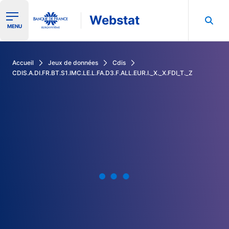
Webstat
Ouvrir le menu de navigation
MENU
Rechercher dans les données de la Banque de France
Accueil
Jeux de données
Cdis
CDIS.A.DI.FR.BT.S1.IMC.LE.L.FA.D3.F.ALL.EUR.I._X._X.FDI_T._Z