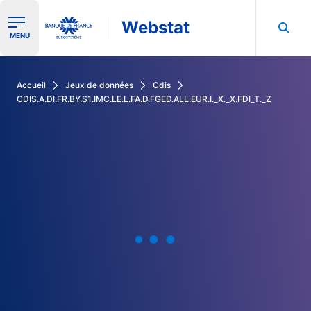
Webstat
Ouvrir le menu de navigation
MENU
Rechercher dans les données de la Banque de France
Accueil
Jeux de données
Cdis
CDIS.A.DI.FR.BY.S1.IMC.LE.L.FA.D.FGED.ALL.EUR.I._X._X.FDI_T._Z