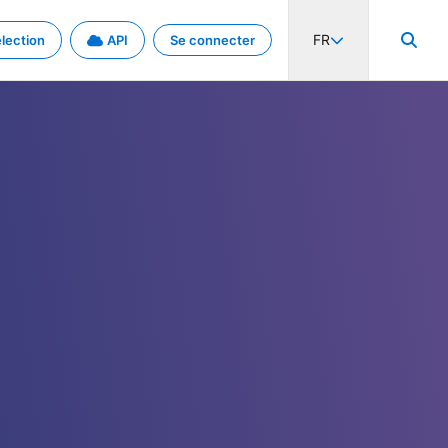
FR
lection
API
Se connecter
activité internationale et les taux. Découvrez le projet en détail.
nées et de métadonnées.
.