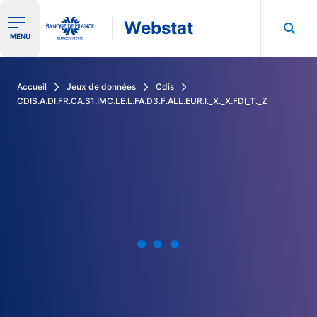
Webstat
Ouvrir le menu de navigation
MENU
Rechercher dans les données de la Banque de France
Accueil
Jeux de données
Cdis
CDIS.A.DI.FR.CA.S1.IMC.LE.L.FA.D3.F.ALL.EUR.I._X._X.FDI_T._Z