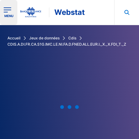
Webstat
Ouvrir le menu de navigation
MENU
Rechercher dans les données de la Banque de France
Accueil
Jeux de données
Cdis
CDIS.A.DI.FR.CA.S1G.IMC.LE.NI.FA.D.FNED.ALL.EUR.I._X._X.FDI_T._Z