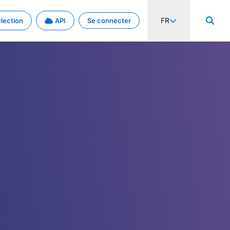
FR
lection
API
Se connecter
activité internationale et les taux. Découvrez le projet en détail.
nées et de métadonnées.
.