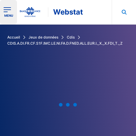
Webstat
Ouvrir le menu de navigation
MENU
Rechercher dans les données de la Banque de France
Accueil
Jeux de données
Cdis
CDIS.A.DI.FR.CF.S1F.IMC.LE.NI.FA.D.FNED.ALL.EUR.I._X._X.FDI_T._Z