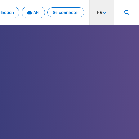
FR
lection
API
Se connecter
activité internationale et les taux. Découvrez le projet en détail.
nées et de métadonnées.
.