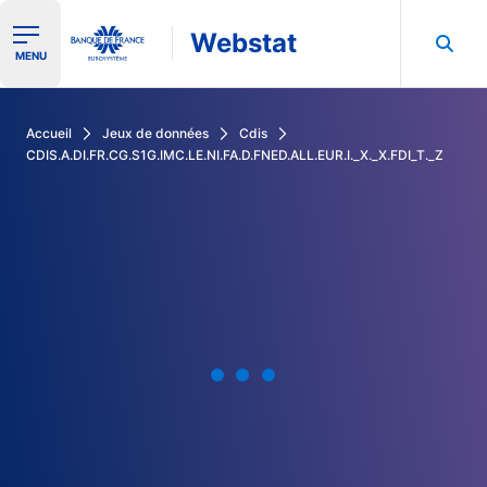
Webstat
Ouvrir le menu de navigation
MENU
Rechercher dans les données de la Banque de France
Accueil
Jeux de données
Cdis
CDIS.A.DI.FR.CG.S1G.IMC.LE.NI.FA.D.FNED.ALL.EUR.I._X._X.FDI_T._Z