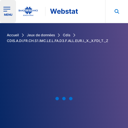
Webstat
Ouvrir le menu de navigation
MENU
Rechercher dans les données de la Banque de France
Accueil
Jeux de données
Cdis
CDIS.A.DI.FR.CH.S1.IMC.LE.L.FA.D3.F.ALL.EUR.I._X._X.FDI_T._Z