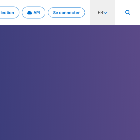
FR
lection
API
Se connecter
activité internationale et les taux. Découvrez le projet en détail.
nées et de métadonnées.
.