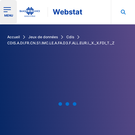
Webstat
Ouvrir le menu de navigation
MENU
Rechercher dans les données de la Banque de France
Accueil
Jeux de données
Cdis
CDIS.A.DI.FR.CN.S1.IMC.LE.A.FA.D3.F.ALL.EUR.I._X._X.FDI_T._Z