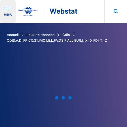
Webstat
Ouvrir le menu de navigation
MENU
Rechercher dans les données de la Banque de France
Accueil
Jeux de données
Cdis
CDIS.A.DI.FR.CO.S1.IMC.LE.L.FA.D3.F.ALL.EUR.I._X._X.FDI_T._Z