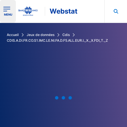
Webstat
Ouvrir le menu de navigation
MENU
Rechercher dans les données de la Banque de France
Accueil
Jeux de données
Cdis
CDIS.A.DI.FR.CO.S1.IMC.LE.NI.FA.D.F5.ALL.EUR.I._X._X.FDI_T._Z