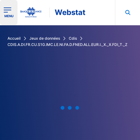
Webstat
Ouvrir le menu de navigation
MENU
Rechercher dans les données de la Banque de France
Accueil
Jeux de données
Cdis
CDIS.A.DI.FR.CU.S1G.IMC.LE.NI.FA.D.FNED.ALL.EUR.I._X._X.FDI_T._Z