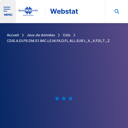
Webstat
Ouvrir le menu de navigation
MENU
Rechercher dans les données de la Banque de France
Accueil
Jeux de données
Cdis
CDIS.A.DI.FR.DM.S1.IMC.LE.NI.FA.D.FL.ALL.EUR.I._X._X.FDI_T._Z