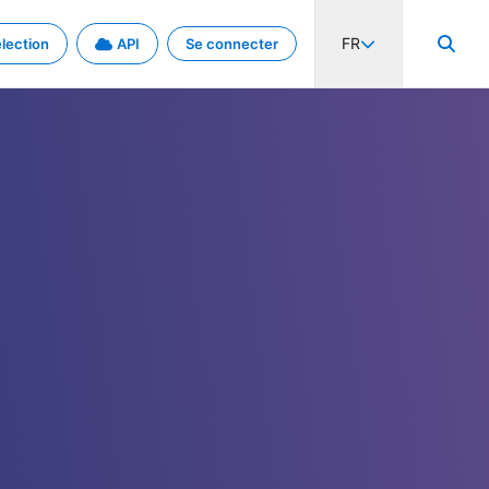
FR
lection
API
Se connecter
activité internationale et les taux. Découvrez le projet en détail.
nées et de métadonnées.
.