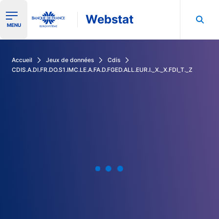
Webstat
Ouvrir le menu de navigation
MENU
Rechercher dans les données de la Banque de France
Accueil
Jeux de données
Cdis
CDIS.A.DI.FR.DO.S1.IMC.LE.A.FA.D.FGED.ALL.EUR.I._X._X.FDI_T._Z