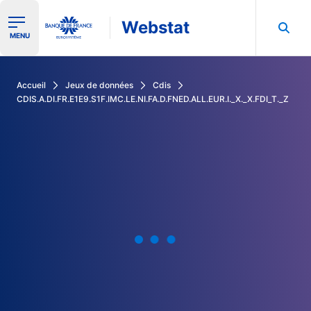
Webstat
Ouvrir le menu de navigation
MENU
Rechercher dans les données de la Banque de France
Accueil
Jeux de données
Cdis
CDIS.A.DI.FR.E1E9.S1F.IMC.LE.NI.FA.D.FNED.ALL.EUR.I._X._X.FDI_T._Z