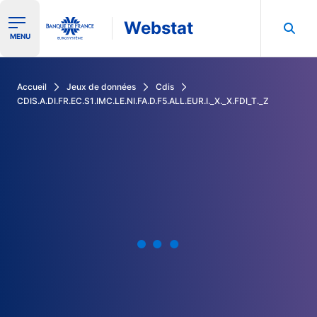
Webstat
Ouvrir le menu de navigation
MENU
Rechercher dans les données de la Banque de France
Accueil
Jeux de données
Cdis
CDIS.A.DI.FR.EC.S1.IMC.LE.NI.FA.D.F5.ALL.EUR.I._X._X.FDI_T._Z