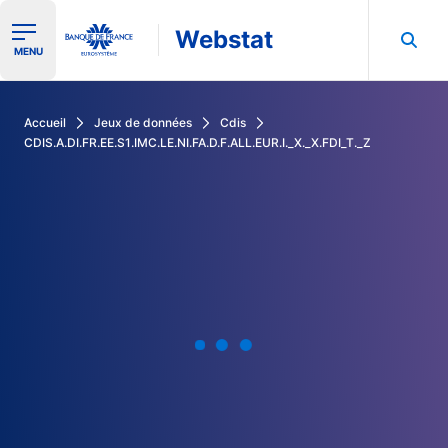
Webstat
Ouvrir le menu de navigation
MENU
Rechercher dans les données de la Banque de France
Accueil
Jeux de données
Cdis
CDIS.A.DI.FR.EE.S1.IMC.LE.NI.FA.D.F.ALL.EUR.I._X._X.FDI_T._Z